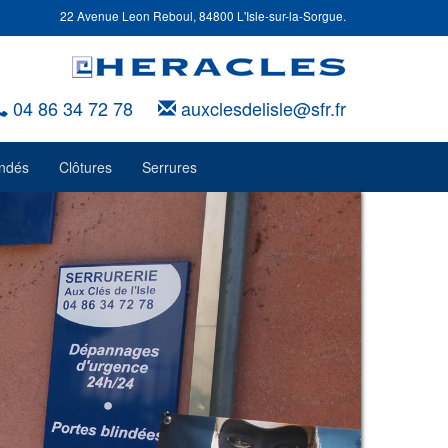
22 Avenue Leon Reboul, 84800 L'Isle-sur-la-Sorgue.
04 86 34 72 78
auxclesdelisle@sfr.fr
indés
Clôtures
Serrures