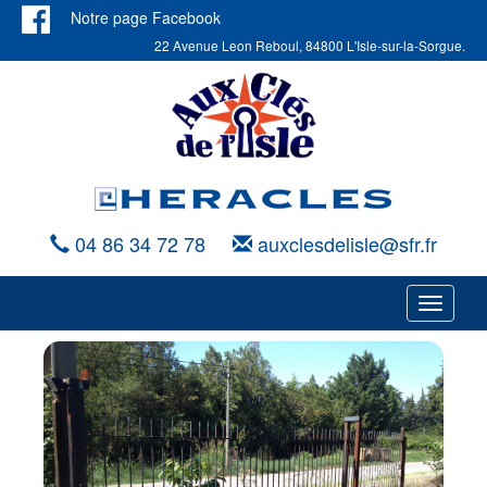
Notre page Facebook
22 Avenue Leon Reboul, 84800 L'Isle-sur-la-Sorgue.
04 86 34 72 78
auxclesdelisle@sfr.fr
Navigat